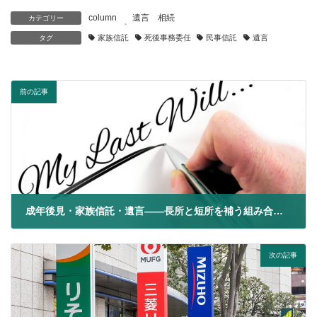
column
遺言 相続
カテゴリー
、
家族信託
死後事務委任
民事信託
遺言
タグ
前の記事
成年後見・家族信託・遺言――長所と短所を補う組み合わせで使う（前編）
2020年9月11日
次の記事