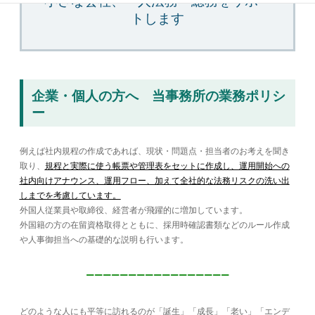
小さな会社、一人法務・総務をサポー
トします
企業・個人の方へ 当事務所の業務ポリシ
ー
例えば社内規程の作成であれば、現状・問題点・担当者のお考えを聞き
取り、
規程と実際に使う帳票や管理表をセットに作成し、運用開始への
社内向けアナウンス、運用フロー、加えて全社的な法務リスクの洗い出
しまでを考慮しています。
外国人従業員や取締役、経営者が飛躍的に増加しています。
外国籍の方の在留資格取得とともに、採用時確認書類などのルール作成
や人事御担当への基礎的な説明も行います。
ーーーーーーーーーーーーーーーーー
どのような人にも平等に訪れるのが「誕生」「成長」「老い」「エンデ