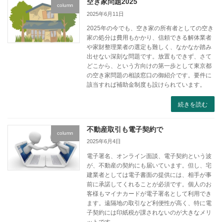
空き家問題2025
column
2025年6月11日
2025年の今でも、空き家の所有者としての空き
家の処分は費用もかかり、信頼できる解体業者
や家財整理業者の選定も難しく、なかなか踏み
出せない深刻な問題です。放置もできず、さて
どこから、という方向けの第一歩として東京都
の空き家問題の相談窓口の御紹介です。要件に
該当すれば補助金制度も設けられています。
続きを読む
不動産取引も電子契約で
column
2025年6月4日
電子署名、オンライン面談、電子契約という波
が、不動産の契約にも届いています。但し、宅
建業者としては電子書面の提供には、相手が事
前に承諾してくれることが必須です。個人のお
客様もマイナカードが電子署名として利用でき
ます。遠隔地の取引など利便性が高く、特に電
子契約には印紙税が課されないのが大きなメリ
ットです。