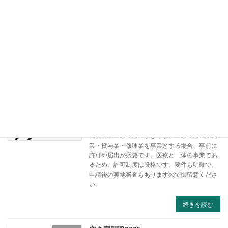
令和7年１０月から 公正証書デジタル化 本年
１０月１日から公証人法の改正による公正証書
デジタル化が開始され、作成手続きにリモート
が追加されました。 公証役場が遠方である場合
や、コロナ禍のような外出がしにくい期間など
にも、 […]
続きを読む
医療機器販売業・貸与業・修理業の許可
column
と届出
2025年8月2日
高度管理医療機器にかぎらず、医療機器の販売
業・貸与業・修理業を事業とする場合、事前に
許可や届出が必要です。医療と一体の事業であ
るため、許可制度は厳格です。要件も明確で、
申請後の実地審査もありますので御留意くださ
い。
続きを読む