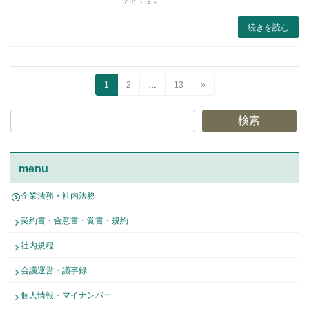
続きを読む
投
固
固
固
1
2
…
13
»
定
定
定
稿
ペ
ペ
ペ
検索
ー
ー
ー
の
ジ
ジ
ジ
ペ
menu
ー
企業法務・社内法務
ジ
契約書・合意書・覚書・規約
送
り
社内規程
会議運営・議事録
個人情報・マイナンバー