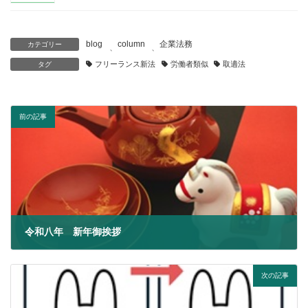
blog
column
企業法務
カテゴリー
、
、
フリーランス新法
労働者類似
取適法
タグ
前の記事
令和八年 新年御挨拶
2026年1月1日
次の記事