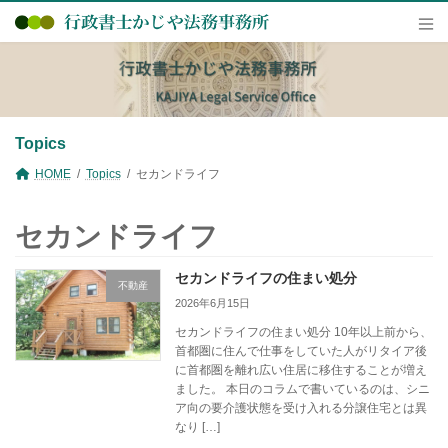
コ
ナ
ン
ビ
テ
ゲ
ン
ー
ツ
シ
へ
ョ
ス
ン
キ
に
Topics
ッ
移
プ
動
HOME
Topics
セカンドライフ
セカンドライフ
セカンドライフの住まい処分
不動産
2026年6月15日
セカンドライフの住まい処分 10年以上前から、
首都圏に住んで仕事をしていた人がリタイア後
に首都圏を離れ広い住居に移住することが増え
ました。 本日のコラムで書いているのは、シニ
ア向の要介護状態を受け入れる分譲住宅とは異
なり […]