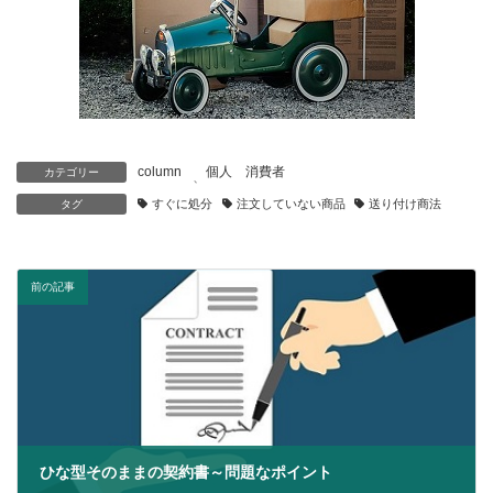
column
個人 消費者
カテゴリー
、
すぐに処分
注文していない商品
送り付け商法
タグ
前の記事
ひな型そのままの契約書～問題なポイント