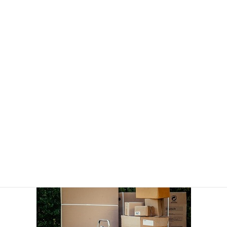
【参考】消費者庁HP
売買契約に基づかないで送付された商品に関するQ&A
この改正箇所の施行は2021年7月6日からです。
7月5日までは、１４日間は処分することができませんので御注意ください。
┏┏┏┏┏┏┏┏┏┏┏┏┏┏┏┏┏┏┏
個人の契約書作成・精査、内容証明郵便の原稿作成などは
お問合せページ
か
らどうぞ。
紛争がある場合には経験豊かな弁護士の紹介もいたします。