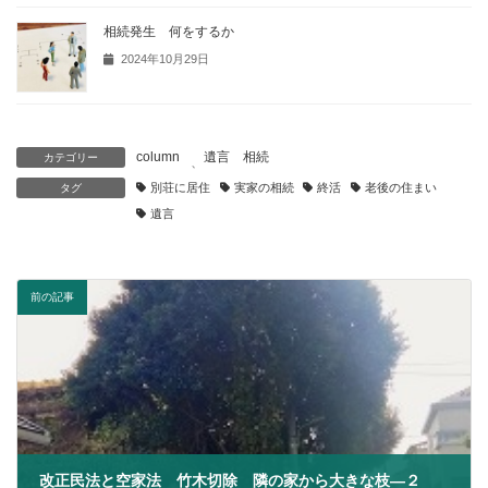
相続発生 何をするか
2024年10月29日
column
遺言 相続
カテゴリー
、
別荘に居住
実家の相続
終活
老後の住まい
タグ
遺言
前の記事
改正民法と空家法 竹木切除 隣の家から大きな枝―２