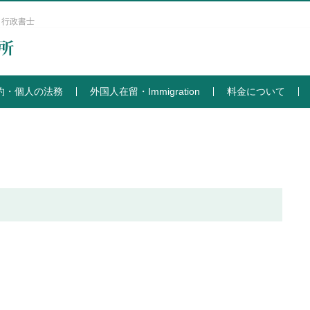
 行政書士
約・個人の法務
外国人在留・Immigration
料金について