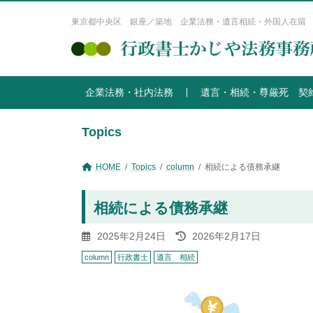
コ
ナ
ン
ビ
東京都中央区 銀座／築地 企業法務・遺言相続・外国人在留
テ
ゲ
ン
ー
ツ
シ
へ
ョ
企業法務・社内法務
遺言・相続・尊厳死 契
ス
ン
キ
に
ッ
移
Topics
プ
動
HOME
Topics
column
相続による債務承継
相続による債務承継
最
2025年2月24日
2026年2月17日
終
column
行政書士
遺言 相続
更
新
日
時