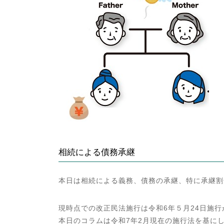
:
相続による債務承継
本日は相続による義務、債務の承継、特に承継割
現時点での改正民法施行は令和6年５月24日施
本日のコラムは令和7年2月現在の施行法を基に