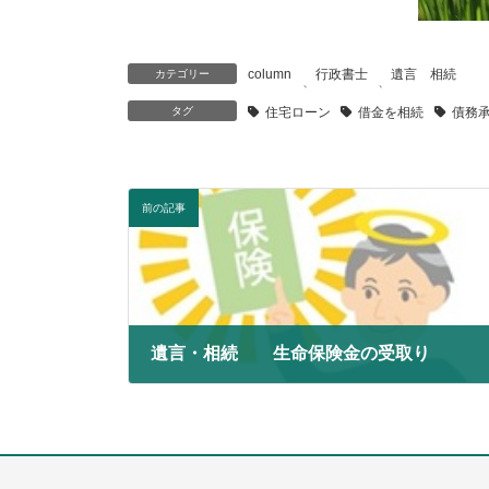
column
行政書士
遺言 相続
カテゴリー
、
、
タグ
住宅ローン
借金を相続
債務
前の記事
遺言・相続 生命保険金の受取り
2025年2月11日