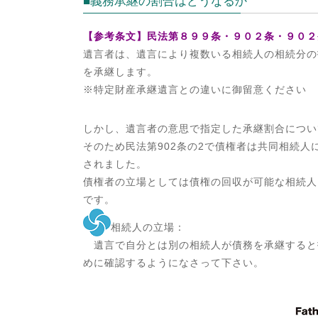
■義務承継の割合はどうなるか
【参考条文】民法第８９９条・９０２条・９０２
遺言者は、遺言により複数いる相続人の相続分の
を承継します。
※特定財産承継遺言との違いに御留意ください
しかし、遺言者の意思で指定した承継割合につい
そのため民法第902条の2で債権者は共同相続
されました。
債権者の立場としては債権の回収が可能な相続人
です。
相続人の立場：
遺言で自分とは別の相続人が債務を承継すると
めに確認するようになさって下さい。