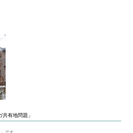
ガ共有地問題」
産」です。