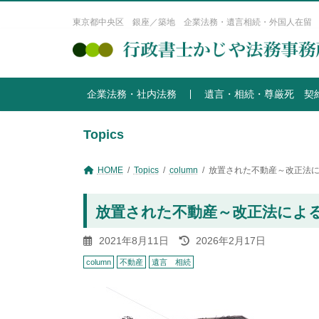
コ
ナ
ン
ビ
東京都中央区 銀座／築地 企業法務・遺言相続・外国人在留
テ
ゲ
ン
ー
ツ
シ
へ
ョ
企業法務・社内法務
遺言・相続・尊厳死 契
ス
ン
キ
に
ッ
移
Topics
プ
動
HOME
Topics
column
放置された不動産～改正法
放置された不動産～改正法によ
最
2021年8月11日
2026年2月17日
終
column
不動産
遺言 相続
更
新
日
時