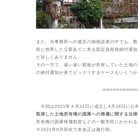
また、当事務所への遺言の御相談者の中でも、数
前に他界した父親あてに来る固定資産税納付通知
ど珍しくありません。
その一方で、遠い遠い親族が所有していた土地の
の納付通知が来てビックリするケースもいくつか
∞∞∞∞∞∞∞∞∞∞
今回は2021年４月21日に成立し4月28日に公
取得した土地所有権の国庫への帰属に関する法律
所有権の国庫帰属制度などの一般市民にかかわる
※2021年8月現在で本改正は施行前。