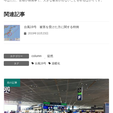
今はただ、皆様が御無事で、大きな被害が出ないことを祈るばかりです。
関連記事
台風19号 被害を受けた方に関する特例
2019年10月23日
column
徒然
カテゴリー
、
台風19号
温暖化
タグ
前の記事