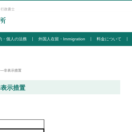
 行政書士
約・個人の法務
外国人在留・Immigration
料金について
所―非表示措置
非表示措置