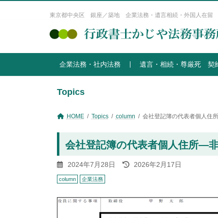
コ
ナ
ン
ビ
東京都中央区 銀座／築地 企業法務・遺言相続・外国人在留
テ
ゲ
ン
ー
ツ
シ
へ
ョ
企業法務・社内法務
遺言・相続・尊厳死 契
ス
ン
キ
に
ッ
移
Topics
プ
動
HOME
Topics
column
会社登記簿の代表者個人住
会社登記簿の代表者個人住所―
最
2024年7月28日
2026年2月17日
終
column
企業法務
更
新
日
時