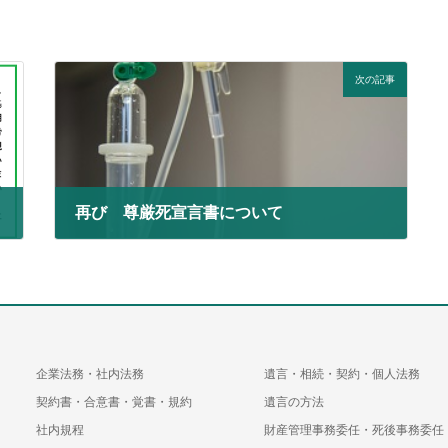
次の記事
再び 尊厳死宣言書について
2024年7月28日
企業法務・社内法務
遺言・相続・契約・個人法務
契約書・合意書・覚書・規約
遺言の方法
社内規程
財産管理事務委任・死後事務委任