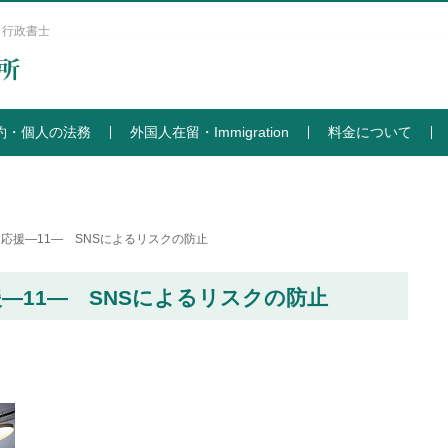
 行政書士
約・個人の法務
外国人在留・Immigration
料金について
応援―11― SNSによるリスクの防止
―11― SNSによるリスクの防止