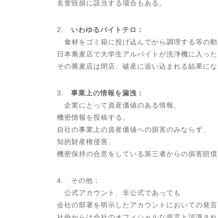
名誉毀損に該当する場合もある。
2.
いわゆるバイトテロ：
食材をゴミ箱に投げ込んでから調理する等の動
日本蕎麦店で大学生アルバイトが洗浄機に入った
その蕎麦店は閉店、破産に追い込まれる結果にな
3.
事業上の情報を漏洩：
企業にとって資産価値のある情報、
機密情報を投稿する。
自社の事業上の資産価値への損害のみならず、
知的財産権侵害、
機密保持の合意をしている第三者からの損害賠償
4. その他：
公式アカウント、非公式であっても
会社の部署を明示したアカウントにおいての発言
社外からは会社のオフィシャルな発言と認識され