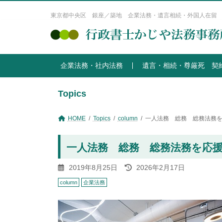
コ
ナ
ン
ビ
東京都中央区 銀座／築地 企業法務・遺言相続・外国人在留
テ
ゲ
ン
ー
ツ
シ
へ
ョ
企業法務・社内法務
遺言・相続・尊厳死 契
ス
ン
キ
に
ッ
移
Topics
プ
動
HOME
Topics
column
一人法務 総務 総務法務を
一人法務 総務 総務法務を応援
最
2019年8月25日
2026年2月17日
終
column
企業法務
更
新
日
時