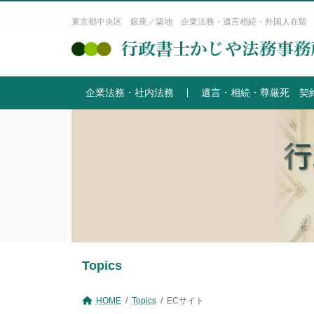
コ
ナ
ン
ビ
東京都中央区 銀座／築地 企業法務・遺言相続・外国人在留
テ
ゲ
ン
ー
ツ
シ
へ
ョ
企業法務・社内法務
遺言・相続・尊厳死 契
ス
ン
キ
に
ッ
移
プ
動
Topics
HOME
Topics
ECサイト