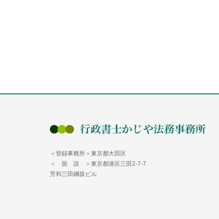
＜登録事務所＞東京都大田区
＜ 面 談 ＞東京都港区三田2-7-7
芳和三田綱坂ビル