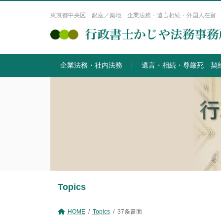
コ
ナ
ン
ビ
東京都中央区 銀座／築地 企業法務・遺言相続・外国人在留
テ
ゲ
ン
ー
ツ
シ
へ
ョ
企業法務・社内法務
遺言・相続・尊厳死 契
ス
ン
キ
に
ッ
移
プ
動
Topics
HOME
Topics
37条書面