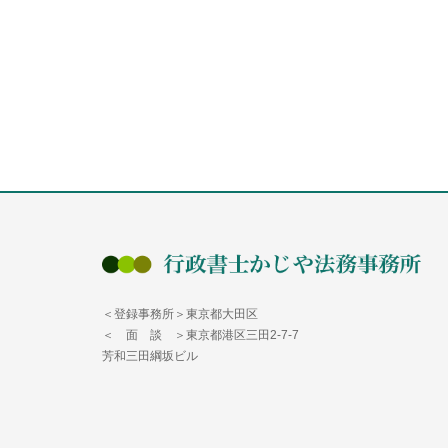
＜登録事務所＞東京都大田区
＜ 面 談 ＞東京都港区三田2-7-7
芳和三田綱坂ビル