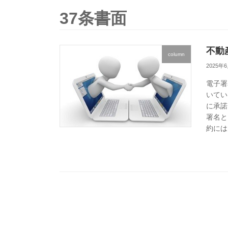
37条書面
不動
column
2025年
電子署
いてい
に承諾
署名と
約には