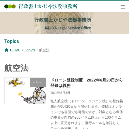
コ
ナ
ン
ビ
テ
ゲ
ン
ー
ツ
シ
へ
ョ
ス
ン
キ
に
Topics
ッ
移
プ
動
HOME
Topics
航空法
航空法
ドローン登録制度 2022年6月20日から
column
登録は義務
2022年5月8日
無人航空機（ドローン、ラジコン機）の登録義
務化が6月20日から開始します。登録はオンラ
インでも書面でも可能ですが、対象となる機体
の重量が以前の200グラム以上から100グラム
以上に変更されます。飛行ルールを確認してド
ローンを利用しましょう。