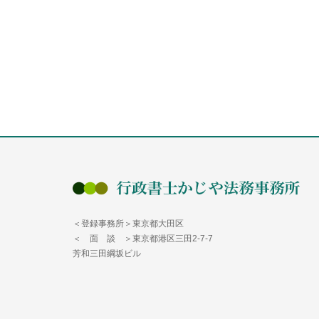
＜登録事務所＞東京都大田区
＜ 面 談 ＞東京都港区三田2-7-7
芳和三田綱坂ビル