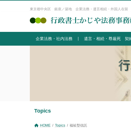
コ
ナ
ン
ビ
東京都中央区 銀座／築地 企業法務・遺言相続・外国人在留
テ
ゲ
ン
ー
ツ
シ
へ
ョ
企業法務・社内法務
遺言・相続・尊厳死 契
ス
ン
キ
に
ッ
移
プ
動
Topics
HOME
Topics
福祉型信託