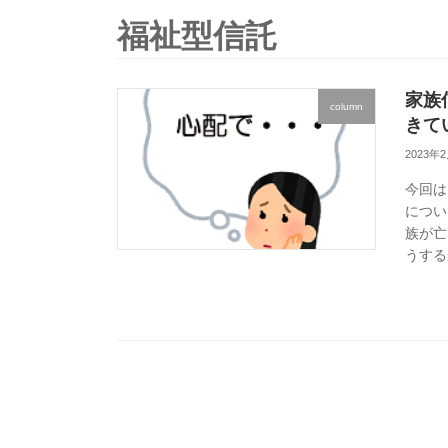
福祉型信託
家族
column
きて
2023年
今回は
につい
族が亡
うする