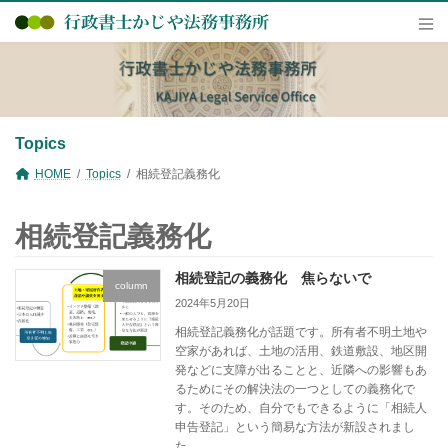
コ
ナ
ン
ビ
テ
ゲ
ン
ー
ツ
シ
へ
ョ
ス
ン
キ
に
Topics
ッ
移
プ
動
HOME
Topics
相続登記義務化
相続登記義務化
相続登記の義務化 焦らないで
column
2024年5月20日
相続登記義務化が話題です。所有者不明土地や
空家があれば、土地の活用、鉄道敷設、地区開
発などに支障が出ることと、近隣への影響もあ
るためにその解決法の一つとしての義務化で
す。そのため、自分でもできるように「相続人
申告登記」という簡易な方法が新設されまし
た。