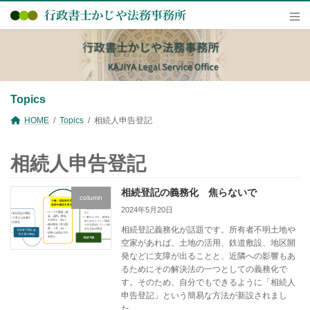
コ
ナ
ン
ビ
テ
ゲ
ン
ー
ツ
シ
へ
ョ
ス
ン
キ
に
Topics
ッ
移
プ
動
HOME
Topics
相続人申告登記
相続人申告登記
相続登記の義務化 焦らないで
column
2024年5月20日
相続登記義務化が話題です。所有者不明土地や
空家があれば、土地の活用、鉄道敷設、地区開
発などに支障が出ることと、近隣への影響もあ
るためにその解決法の一つとしての義務化で
す。そのため、自分でもできるように「相続人
申告登記」という簡易な方法が新設されまし
た。