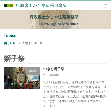
コ
ナ
ン
ビ
テ
ゲ
ン
ー
ツ
シ
へ
ョ
ス
ン
キ
に
Topics
ッ
移
プ
動
HOME
Topics
獅子祭
獅子祭
つきじ獅子祭
column
2019年6月8日
6月７日金曜日から、令和元年のつきじ獅子祭
が始まりました。 波除神社は「災難を除き、波
を乗り切る」波除稲荷様だそうです。 それほど
広い境内ではありませんが、近隣の信仰を集め
ています。 さすが築地。 御神楽は生演奏で
す。 […]