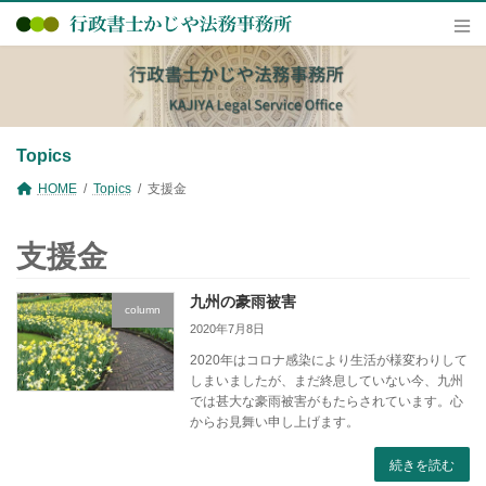
コ
ナ
ン
ビ
テ
ゲ
ン
ー
ツ
シ
へ
ョ
ス
ン
キ
に
Topics
ッ
移
プ
動
HOME
Topics
支援金
支援金
九州の豪雨被害
column
2020年7月8日
2020年はコロナ感染により生活が様変わりして
しまいましたが、まだ終息していない今、九州
では甚大な豪雨被害がもたらされています。心
からお見舞い申し上げます。
続きを読む