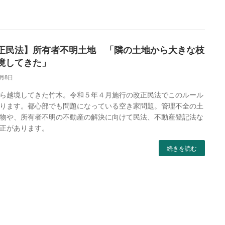
正民法】所有者不明土地 「隣の土地から大きな枝
境してきた」
2月8日
ら越境してきた竹木。令和５年４月施行の改正民法でこのルール
ります。都心部でも問題になっている空き家問題。管理不全の土
物や、所有者不明の不動産の解決に向けて民法、不動産登記法な
正があります。
続きを読む