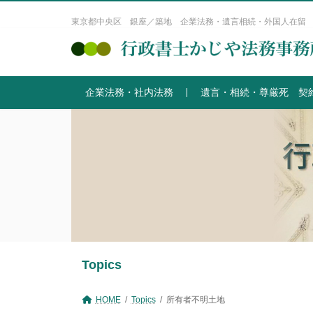
コ
ナ
ン
ビ
東京都中央区 銀座／築地 企業法務・遺言相続・外国人在留
テ
ゲ
ン
ー
ツ
シ
へ
ョ
企業法務・社内法務
遺言・相続・尊厳死 契
ス
ン
キ
に
ッ
移
プ
動
Topics
HOME
Topics
所有者不明土地