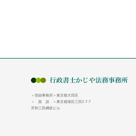
＜登録事務所＞東京都大田区
＜ 面 談 ＞東京都港区三田2-7-7
芳和三田綱坂ビル