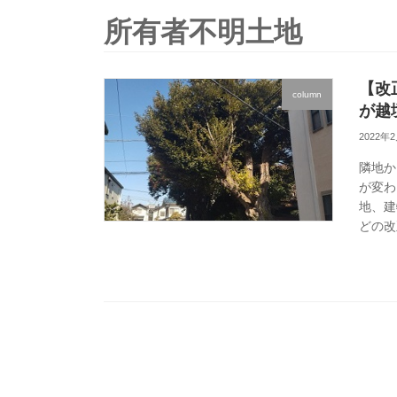
所有者不明土地
【改
column
が越
2022年
隣地か
が変わ
地、建
どの改