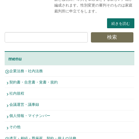
編成されます。性別変更の審判そのものは家庭
裁判所に申立てをします。
続きを読む
検索
menu
企業法務・社内法務
契約書・合意書・覚書・規約
社内規程
会議運営・議事録
個人情報・マイナンバー
その他
遺言・相続・尊厳死 契約・個人の法務