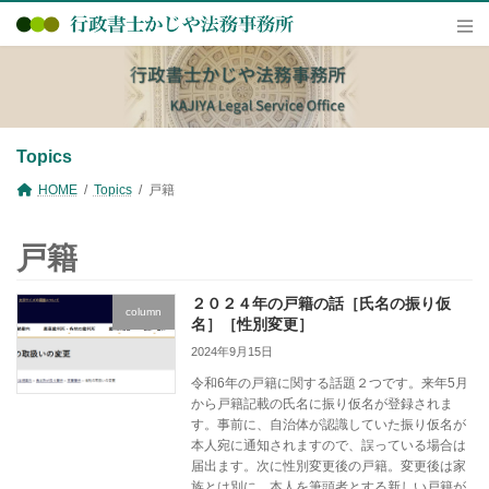
コ
ナ
ン
ビ
テ
ゲ
ン
ー
ツ
シ
へ
ョ
ス
ン
キ
に
Topics
ッ
移
プ
動
HOME
Topics
戸籍
戸籍
２０２４年の戸籍の話［氏名の振り仮
column
名］［性別変更］
2024年9月15日
令和6年の戸籍に関する話題２つです。来年5月
から戸籍記載の氏名に振り仮名が登録されま
す。事前に、自治体が認識していた振り仮名が
本人宛に通知されますので、誤っている場合は
届出ます。次に性別変更後の戸籍。変更後は家
族とは別に、本人を筆頭者とする新しい戸籍が