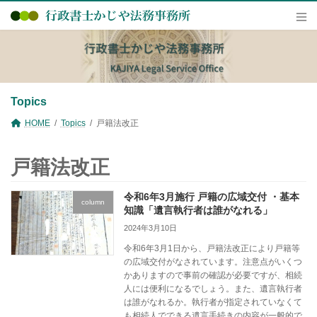
コ
ナ
ン
ビ
テ
ゲ
ン
ー
ツ
シ
へ
ョ
ス
ン
キ
に
Topics
ッ
移
プ
動
HOME
Topics
戸籍法改正
戸籍法改正
令和6年3月施行 戸籍の広域交付 ・基本
column
知識「遺言執行者は誰がなれる」
2024年3月10日
令和6年3月1日から、戸籍法改正により戸籍等
の広域交付がなされています。注意点がいくつ
かありますので事前の確認が必要ですが、相続
人には便利になるでしょう。また、遺言執行者
は誰がなれるか。執行者が指定されていなくて
も相続人でできる遺言手続きの内容が一般的で