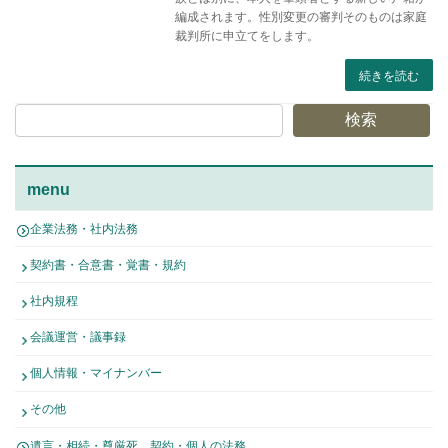
編成されます。性別変更の審判そのものは家庭
裁判所に申立てをします。
続きを読む
検索
menu
企業法務・社内法務
契約書・合意書・覚書・規約
社内規程
会議運営・議事録
個人情報・マイナンバー
その他
遺言・相続・尊厳死 契約・個人の法務