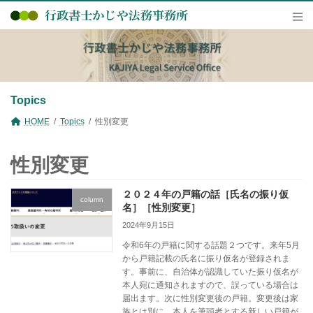
コ
ナ
ン
ビ
テ
ゲ
ン
ー
ツ
シ
へ
ョ
ス
ン
キ
に
Topics
ッ
移
プ
動
HOME
Topics
性別変更
性別変更
２０２４年の戸籍の話［氏名の振り仮
column
名］［性別変更］
2024年9月15日
令和6年の戸籍に関する話題２つです。来年5月
から戸籍記載の氏名に振り仮名が登録されま
す。事前に、自治体が認識していた振り仮名が
本人宛に通知されますので、誤っている場合は
届出ます。次に性別変更後の戸籍。変更後は家
族とは別に、本人を筆頭者とする新しい戸籍が