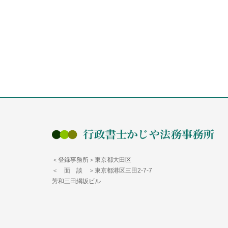
＜登録事務所＞東京都大田区
＜ 面 談 ＞東京都港区三田2-7-7
芳和三田綱坂ビル