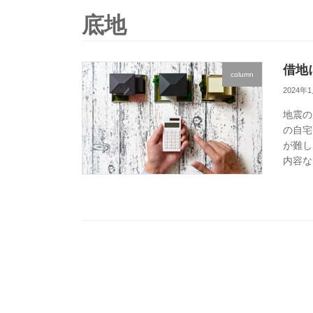
底地
借地
column
2024年
地震の
の自宅
が難し
内容な