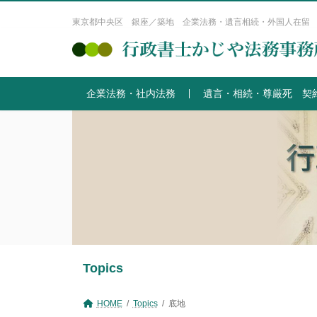
コ
ナ
ン
ビ
東京都中央区 銀座／築地 企業法務・遺言相続・外国人在留
テ
ゲ
ン
ー
ツ
シ
へ
ョ
企業法務・社内法務
遺言・相続・尊厳死 契
ス
ン
キ
に
ッ
移
プ
動
Topics
HOME
Topics
底地