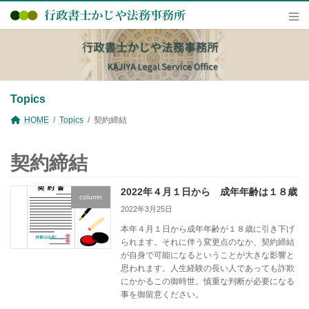
コ
ナ
ン
ビ
テ
ゲ
ン
ー
ツ
シ
へ
ョ
ス
ン
キ
に
Topics
ッ
移
プ
動
HOME
Topics
契約締結
契約締結
2022年４月１日から 成年年齢は１８歳
column
2022年3月25日
本年４月１日から成年年齢が１８歳に引き下げ
られます。それに伴う変更点のなか、契約締結
が自身で可能になるということが大きな影響と
思われます。人生経験の長い人であっても詐欺
にかかるこの御時世。慎重な判断が必要になる
事を御留意ください。