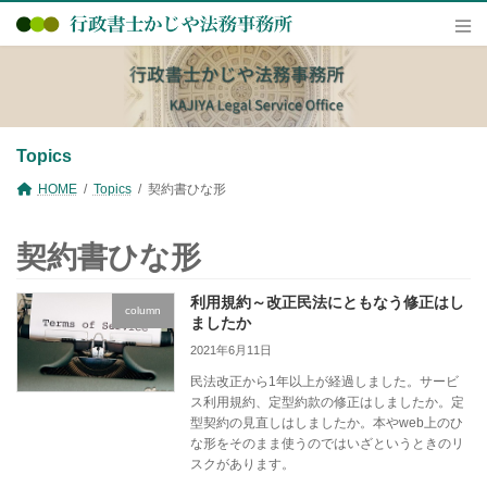
コ
ナ
ン
ビ
テ
ゲ
ン
ー
ツ
シ
へ
ョ
ス
ン
キ
に
Topics
ッ
移
プ
動
HOME
Topics
契約書ひな形
契約書ひな形
利用規約～改正民法にともなう修正はし
column
ましたか
2021年6月11日
民法改正から1年以上が経過しました。サービ
ス利用規約、定型約款の修正はしましたか。定
型契約の見直しはしましたか。本やweb上のひ
な形をそのまま使うのではいざというときのリ
スクがあります。