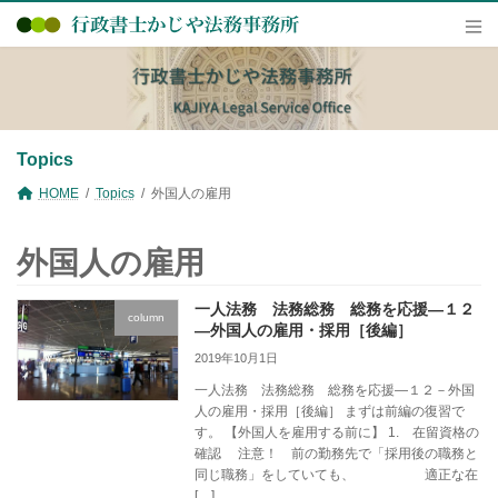
コ
ナ
ン
ビ
テ
ゲ
ン
ー
ツ
シ
へ
ョ
ス
ン
キ
に
Topics
ッ
移
プ
動
HOME
Topics
外国人の雇用
外国人の雇用
一人法務 法務総務 総務を応援―１２
column
―外国人の雇用・採用［後編］
2019年10月1日
一人法務 法務総務 総務を応援―１２－外国
人の雇用・採用［後編］ まずは前編の復習で
す。 【外国人を雇用する前に】 1. 在留資格の
確認 注意！ 前の勤務先で「採用後の職務と
同じ職務」をしていても、 適正な在
[…]