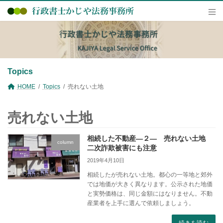
コ
ナ
ン
ビ
テ
ゲ
ン
ー
ツ
シ
へ
ョ
ス
ン
キ
に
Topics
ッ
移
プ
動
HOME
Topics
売れない土地
売れない土地
相続した不動産―２― 売れない土地
column
二次詐欺被害にも注意
2019年4月10日
相続したが売れない土地。都心の一等地と郊外
では地価が大きく異なります。公示された地価
と実勢価格は、同じ金額にはなりません。不動
産業者を上手に選んで依頼しましょう。
続きを読む