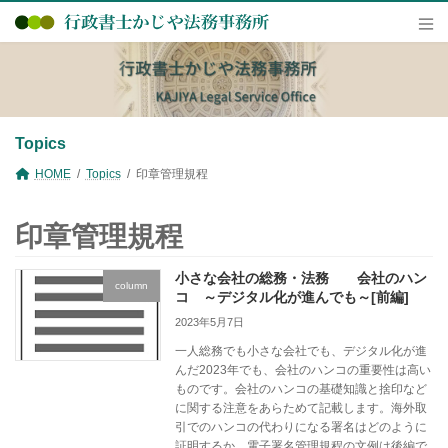
コ
ナ
ン
ビ
テ
ゲ
ン
ー
ツ
シ
へ
ョ
ス
ン
キ
に
Topics
ッ
移
プ
動
HOME
Topics
印章管理規程
印章管理規程
小さな会社の総務・法務 会社のハン
column
コ ～デジタル化が進んでも～[前編]
2023年5月7日
一人総務でも小さな会社でも、デジタル化が進
んだ2023年でも、会社のハンコの重要性は高い
ものです。会社のハンコの基礎知識と捨印など
に関する注意をあらためて記載します。海外取
引でのハンコの代わりになる署名はどのように
証明するか。電子署名管理規程の文例は後編で