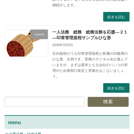
御紹介します。
続きを読む
一人法務 総務 総務法務を応援―２１
column
―印章管理規程サンプルひな形
2020年3月6日
社内規程のうち印章管理規程と附属の印鑑簿の
ひな形、文例です。実務のデジタル化が進んで
いますが、まずは基本となる会社のハンコの管
理のため規程の策定と実施をおこないましょ
う。
続きを読む
検索
menu