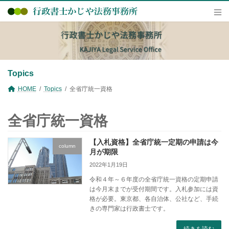
コ
ナ
ン
ビ
テ
ゲ
ン
ー
ツ
シ
へ
ョ
ス
ン
キ
に
Topics
ッ
移
プ
動
HOME
Topics
全省庁統一資格
全省庁統一資格
【入札資格】全省庁統一定期の申請は今
column
月が期限
2022年1月19日
令和４年～６年度の全省庁統一資格の定期申請
は今月末までが受付期間です。入札参加には資
格が必要。東京都、各自治体、公社など、手続
きの専門家は行政書士です。
続きを読む