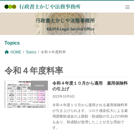
コ
ナ
ン
ビ
テ
ゲ
ン
ー
ツ
シ
へ
ョ
ス
ン
キ
に
Topics
ッ
移
プ
動
HOME
Topics
令和４年度料率
令和４年度料率
令和４年度１０月から適用 雇用保険料
column
の引上げ
2022年10月6日
令和４年度１０月から適用される雇用保険料率
が引き上げられます。コロナ感染拡大による雇
用調整助成金の上限額・助成額の引上げの特例
もあり、助成額が急増したことが主な理由で
す。