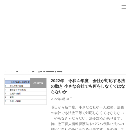
コ
ナ
ン
ビ
テ
ゲ
ン
ー
ツ
シ
へ
ョ
ス
ン
キ
に
Topics
ッ
移
プ
動
HOME
Topics
パワハラ防止法
パワハラ防止法
2022年 令和４年度 会社が対応する法
column
の動き 小さな会社でも何をしなくてはな
らないか
2022年3月31日
明日から新年度。小さな会社や一人総務、法務
の会社でも法改正等で対応しなくてはならない
「やらなきゃならない」法令対応があります。
特に改正個人情報保護法やパワハラ防止法への
対応は自社の為にもなる仕事です。その他「エ