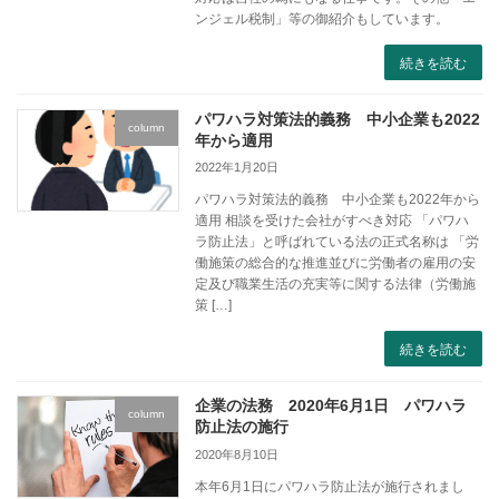
ンジェル税制」等の御紹介もしています。
続きを読む
パワハラ対策法的義務 中小企業も2022
column
年から適用
2022年1月20日
パワハラ対策法的義務 中小企業も2022年から
適用 相談を受けた会社がすべき対応 「パワハ
ラ防止法」と呼ばれている法の正式名称は 「労
働施策の総合的な推進並びに労働者の雇用の安
定及び職業生活の充実等に関する法律（労働施
策 […]
続きを読む
企業の法務 2020年6月1日 パワハラ
column
防止法の施行
2020年8月10日
本年6月1日にパワハラ防止法が施行されまし