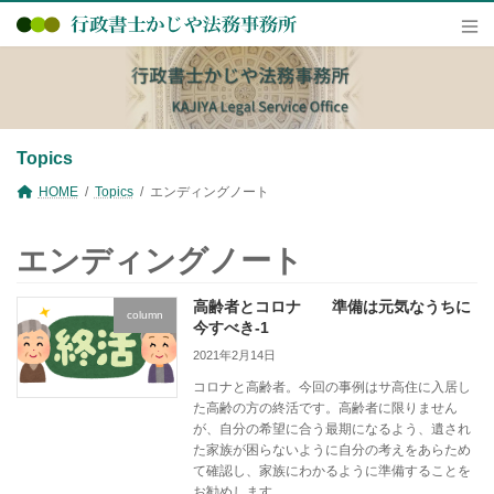
コ
ナ
ン
ビ
テ
ゲ
ン
ー
ツ
シ
へ
ョ
ス
ン
キ
に
Topics
ッ
移
プ
動
HOME
Topics
エンディングノート
エンディングノート
高齢者とコロナ 準備は元気なうちに
column
今すべき-1
2021年2月14日
コロナと高齢者。今回の事例はサ高住に入居し
た高齢の方の終活です。高齢者に限りません
が、自分の希望に合う最期になるよう、遺され
た家族が困らないように自分の考えをあらため
て確認し、家族にわかるように準備することを
お勧めします。